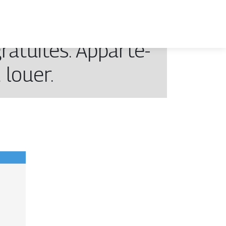
tuites. Ap­par­te­
louer.