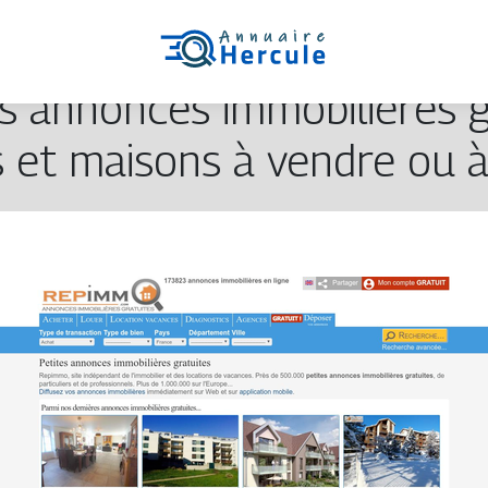
 annonces im­mobi­lières gra
 et maisons à vendre ou à 