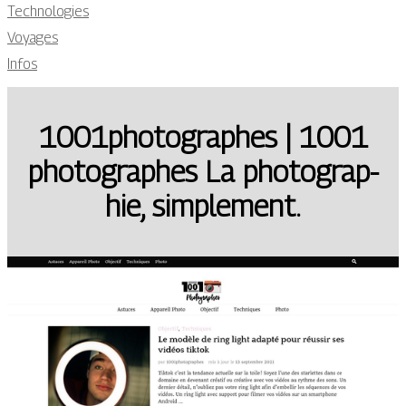
Technologies
Voyages
Infos
1001pho­tog­rap­hes | 1001
pho­tog­rap­hes La pho­tog­rap­
hie, simplement.